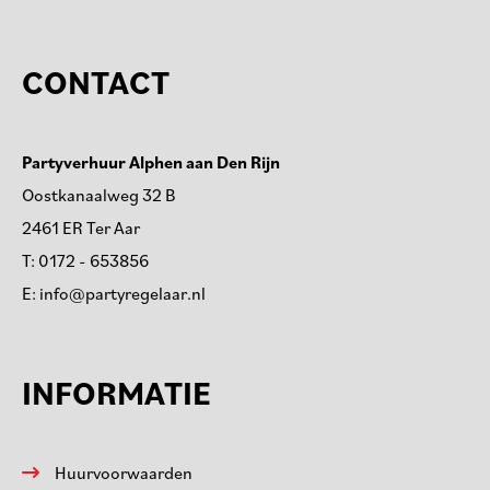
CONTACT
Partyverhuur Alphen aan Den Rijn
Oostkanaalweg 32 B
2461 ER Ter Aar
T:
0172 - 653856
E:
info@partyregelaar.nl
INFORMATIE
Huurvoorwaarden