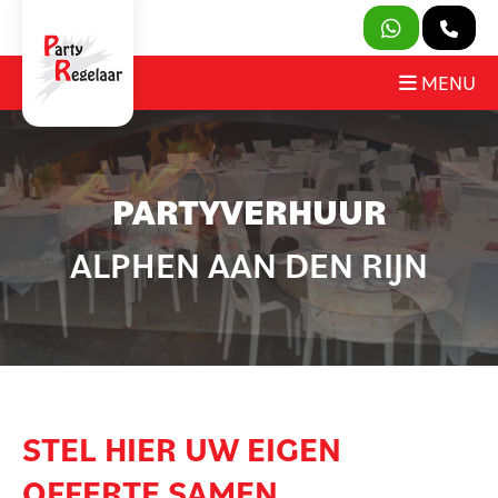
SLUITEN
MENU
PRODUCTEN
PARTYVERHUUR
OVER ONS
ALPHEN AAN DEN RIJN
HUURVOORWAARDEN
CONTACT
MIJN AANVRAAG
PARTY REGELAAR
STEL HIER UW EIGEN
OFFERTE SAMEN.