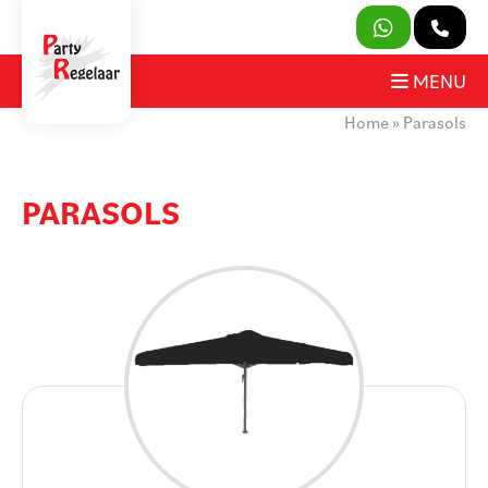
SLUITEN
MENU
Home
»
Parasols
PRODUCTEN
OVER ONS
PARASOLS
HUURVOORWAARDEN
CONTACT
MIJN AANVRAAG
PARTY REGELAAR