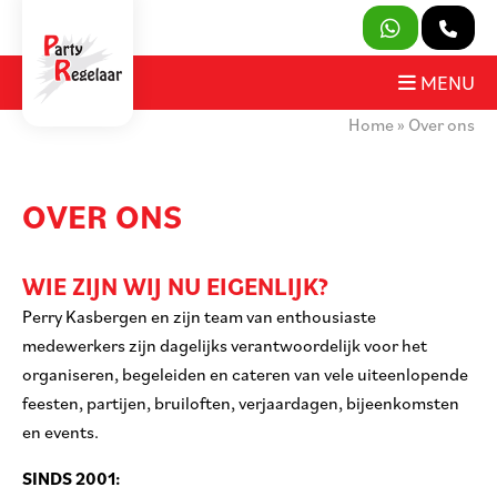
SLUITEN
MENU
Home
»
Over ons
PRODUCTEN
OVER ONS
OVER ONS
HUURVOORWAARDEN
WIE ZIJN WIJ NU EIGENLIJK?
CONTACT
Perry Kasbergen en zijn team van enthousiaste
medewerkers zijn dagelijks verantwoordelijk voor het
MIJN AANVRAAG
organiseren, begeleiden en cateren van vele uiteenlopende
feesten, partijen, bruiloften, verjaardagen, bijeenkomsten
PARTY REGELAAR
en events.
SINDS 2001: