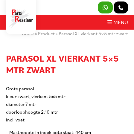
SLUITEN
MENU
Home
»
Product
»
Parasol XL vierkant 5×5 mtr zwart
PRODUCTEN
OVER ONS
PARASOL XL VIERKANT 5×5
MTR ZWART
HUURVOORWAARDEN
CONTACT
Grote parasol
kleur zwart, vierkant 5x5 mtr
MIJN AANVRAAG
diameter 7 mtr
doorloophoogte 2.10 mtr
PARTY REGELAAR
incl. voet
– Masthoogte in ingeklapte staat: 440 cm