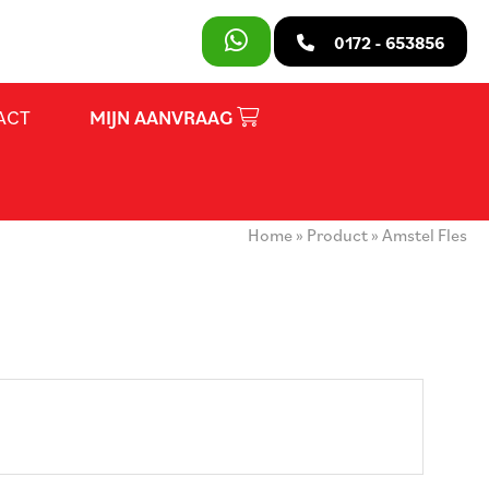
SLUITEN
0172 - 653856
ACT
MIJN AANVRAAG
PRODUCTEN
OVER ONS
Home
»
Product
»
Amstel Fles
HUURVOORWAARDEN
CONTACT
MIJN AANVRAAG
PARTY REGELAAR