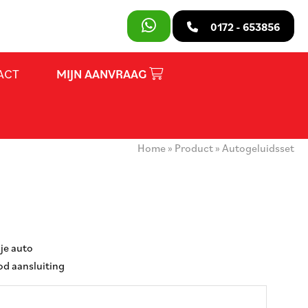
SLUITEN
0172 - 653856
ACT
MIJN AANVRAAG
PRODUCTEN
OVER ONS
Home
»
Product
»
Autogeluidsset
HUURVOORWAARDEN
CONTACT
MIJN AANVRAAG
 je auto
PARTY REGELAAR
pod aansluiting