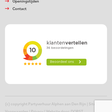
Openingstijden
Contact
(c) copyright Partyverhuur Alphen aan Den Rijn |
Sitemap
|
Voorwaarden
|
Privacy
| Website door:
DORST