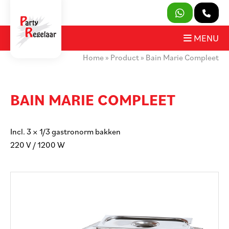
SLUITEN
MENU
Home
»
Product
»
Bain Marie Compleet
PRODUCTEN
OVER ONS
BAIN MARIE COMPLEET
HUURVOORWAARDEN
Incl. 3 × 1/3 gastronorm bakken
CONTACT
220 V / 1200 W
MIJN AANVRAAG
PARTY REGELAAR