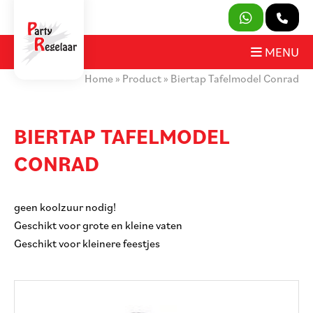
SLUITEN
MENU
Home
»
Product
»
Biertap Tafelmodel Conrad
PRODUCTEN
OVER ONS
BIERTAP TAFELMODEL
CONRAD
HUURVOORWAARDEN
CONTACT
geen koolzuur nodig!
Geschikt voor grote en kleine vaten
MIJN AANVRAAG
Geschikt voor kleinere feestjes
PARTY REGELAAR