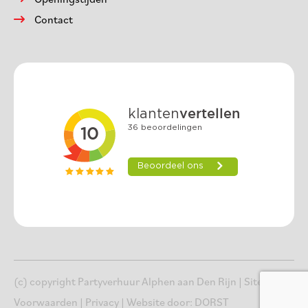
Contact
(c) copyright Partyverhuur Alphen aan Den Rijn |
Sitemap
|
Voorwaarden
|
Privacy
| Website door:
DORST