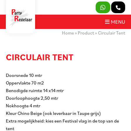
SLUITEN
MENU
Home
»
Product
»
Circulair Tent
PRODUCTEN
OVER ONS
CIRCULAIR TENT
HUURVOORWAARDEN
Doorsnede 10 mtr
CONTACT
Oppervlakte 70 m2
Benodigde ruimte 14 x14 mtr
MIJN AANVRAAG
Doorloophoogte 2,50 mtr
Nokhoogte 4 mtr
PARTY REGELAAR
Kleur Chino Beige (ook leverbaar in Taupe grijs)
Extra mogelijkheid: kies een Festival vlag in de top van de
tent