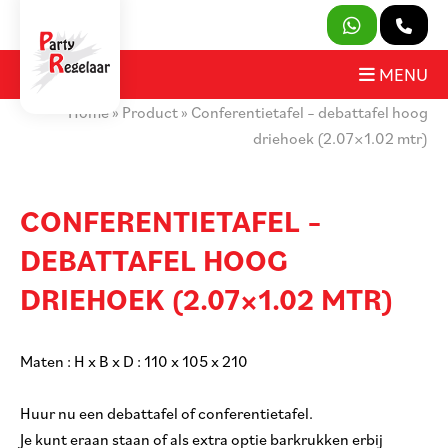
SLUITEN
MENU
Home
»
Product
»
Conferentietafel – debattafel hoog
PRODUCTEN
driehoek (2.07×1.02 mtr)
OVER ONS
CONFERENTIETAFEL –
HUURVOORWAARDEN
DEBATTAFEL HOOG
CONTACT
DRIEHOEK (2.07×1.02 MTR)
MIJN AANVRAAG
Maten : H x B x D : 110 x 105 x 210
PARTY REGELAAR
Huur nu een debattafel of conferentietafel.
Je kunt eraan staan of als extra optie barkrukken erbij