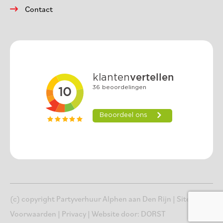
Contact
(c) copyright Partyverhuur Alphen aan Den Rijn |
Sitemap
|
Voorwaarden
|
Privacy
| Website door:
DORST