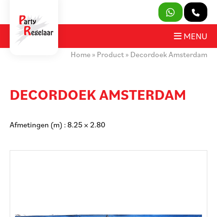
SLUITEN
MENU
Home
»
Product
»
Decordoek Amsterdam
PRODUCTEN
OVER ONS
DECORDOEK AMSTERDAM
HUURVOORWAARDEN
Afmetingen (m) : 8.25 × 2.80
CONTACT
MIJN AANVRAAG
PARTY REGELAAR