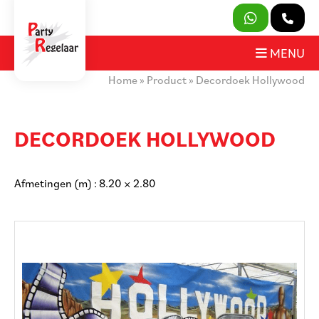
SLUITEN
MENU
Home
»
Product
»
Decordoek Hollywood
PRODUCTEN
OVER ONS
DECORDOEK HOLLYWOOD
HUURVOORWAARDEN
Afmetingen (m) : 8.20 × 2.80
CONTACT
MIJN AANVRAAG
PARTY REGELAAR