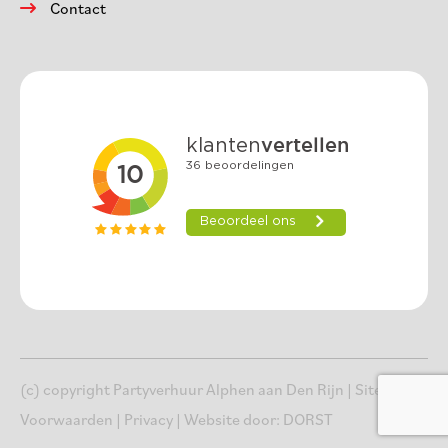
Contact
(c) copyright Partyverhuur Alphen aan Den Rijn |
Sitemap
|
Voorwaarden
|
Privacy
| Website door:
DORST