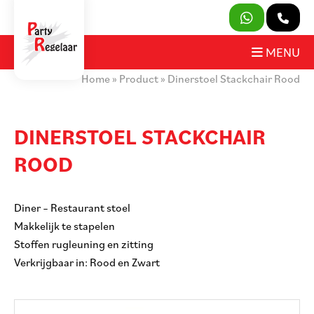
SLUITEN
MENU
Home
»
Product
»
Dinerstoel Stackchair Rood
PRODUCTEN
OVER ONS
DINERSTOEL STACKCHAIR
ROOD
HUURVOORWAARDEN
CONTACT
Diner – Restaurant stoel
Makkelijk te stapelen
MIJN AANVRAAG
Stoffen rugleuning en zitting
Verkrijgbaar in: Rood en Zwart
PARTY REGELAAR