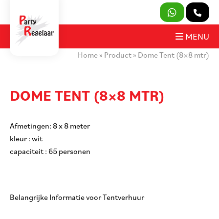
SLUITEN
MENU
Home
»
Product
»
Dome Tent (8×8 mtr)
PRODUCTEN
OVER ONS
DOME TENT (8×8 MTR)
HUURVOORWAARDEN
Afmetingen: 8 x 8 meter
CONTACT
kleur : wit
capaciteit : 65 personen
MIJN AANVRAAG
PARTY REGELAAR
Belangrijke Informatie voor Tentverhuur