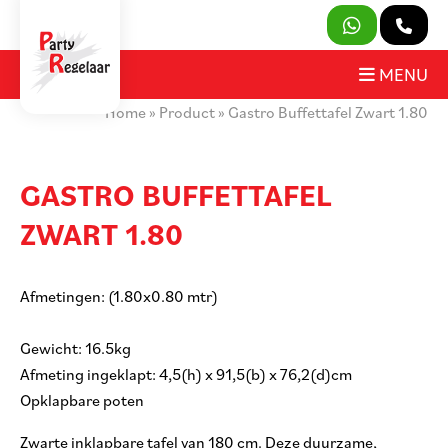
SLUITEN
MENU
Home
»
Product
»
Gastro Buffettafel Zwart 1.80
PRODUCTEN
OVER ONS
GASTRO BUFFETTAFEL
ZWART 1.80
HUURVOORWAARDEN
CONTACT
Afmetingen: (1.80x0.80 mtr)
MIJN AANVRAAG
Gewicht: 16.5kg
Afmeting ingeklapt: 4,5(h) x 91,5(b) x 76,2(d)cm
PARTY REGELAAR
Opklapbare poten
Zwarte inklapbare tafel van 180 cm. Deze duurzame,