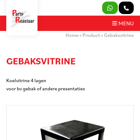
SLUITEN
MENU
Home
»
Product
»
Gebaksvitrine
PRODUCTEN
OVER ONS
GEBAKSVITRINE
HUURVOORWAARDEN
Koelvitrine 4 lagen
CONTACT
voor bv gebak of andere presentaties
MIJN AANVRAAG
PARTY REGELAAR