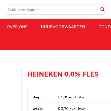
OVER ONS
HUURVOORWAARDEN
CONT
HEINEKEN 0.0% FLES
dag:
€ 1,85 excl. btw
week:
€ 3,70 excl. btw