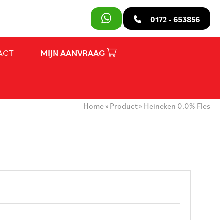
SLUITEN
0172 - 653856
ACT
MIJN AANVRAAG
PRODUCTEN
OVER ONS
Home
»
Product
»
Heineken 0.0% Fles
HUURVOORWAARDEN
CONTACT
MIJN AANVRAAG
PARTY REGELAAR