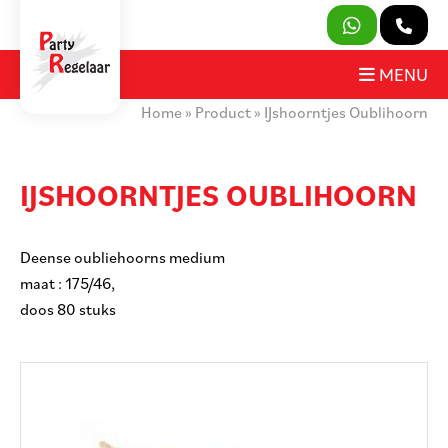
SLUITEN
MENU
Home
»
Product
»
IJshoorntjes Oublihoorn
PRODUCTEN
OVER ONS
IJSHOORNTJES OUBLIHOORN
HUURVOORWAARDEN
Deense oubliehoorns medium
CONTACT
maat : 175/46,
doos 80 stuks
MIJN AANVRAAG
PARTY REGELAAR