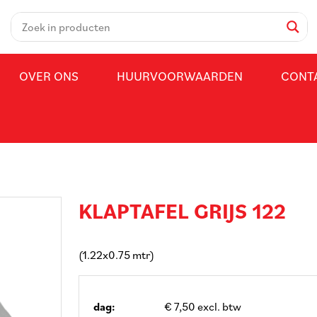
OVER ONS
HUURVOORWAARDEN
CONT
KLAPTAFEL GRIJS 122
(1.22x0.75 mtr)
dag:
€ 7,50 excl. btw