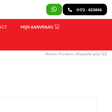
SLUITEN
0172 - 653856
ACT
MIJN AANVRAAG
PRODUCTEN
OVER ONS
Home
»
Product
»
Klaptafel grijs 122
HUURVOORWAARDEN
CONTACT
MIJN AANVRAAG
PARTY REGELAAR