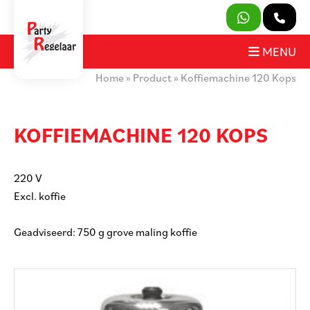
SLUITEN
MENU
Home
»
Product
»
Koffiemachine 120 Kops
PRODUCTEN
OVER ONS
KOFFIEMACHINE 120 KOPS
HUURVOORWAARDEN
220 V
CONTACT
Excl. koffie
MIJN AANVRAAG
Geadviseerd: 750 g grove maling koffie
PARTY REGELAAR