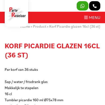
SLUITEN
MENU
Home
»
Product
»
Korf Picardie glazen 16cl (36 st)
PRODUCTEN
OVER ONS
KORF PICARDIE GLAZEN 16CL
(36 ST)
HUURVOORWAARDEN
CONTACT
Per korf van 36 stuks
MIJN AANVRAAG
Sap / water / frisdrank glas
Makkelijk te stapelen
PARTY REGELAAR
16 cl
Tumbler picardie 160 ml Ø75x78 mm