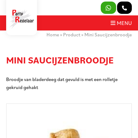
SLUITEN
MENU
Home
»
Product
»
Mini Saucijzenbroodje
PRODUCTEN
OVER ONS
MINI SAUCIJZENBROODJE
HUURVOORWAARDEN
Broodje van bladerdeeg dat gevuld is met een rolletje
CONTACT
gekruid gehakt
MIJN AANVRAAG
PARTY REGELAAR