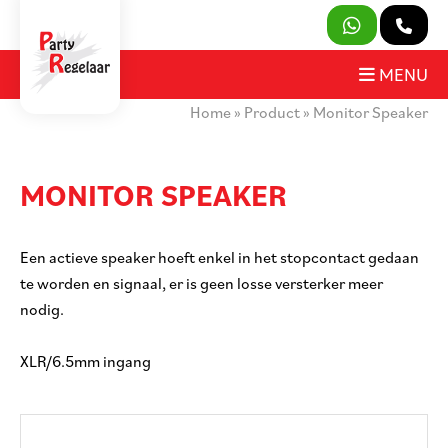
SLUITEN
MENU
Home
»
Product
»
Monitor Speaker
PRODUCTEN
OVER ONS
MONITOR SPEAKER
HUURVOORWAARDEN
Een actieve speaker hoeft enkel in het stopcontact gedaan
CONTACT
te worden en signaal, er is geen losse versterker meer
nodig.
MIJN AANVRAAG
XLR/6.5mm ingang
PARTY REGELAAR