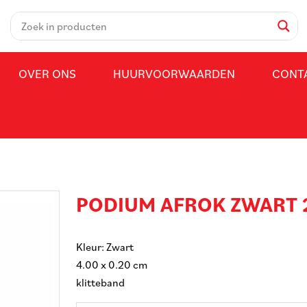
OVER ONS
HUURVOORWAARDEN
CONT
PODIUM AFROK ZWART 
Kleur: Zwart
4.00 x 0.20 cm
klitteband