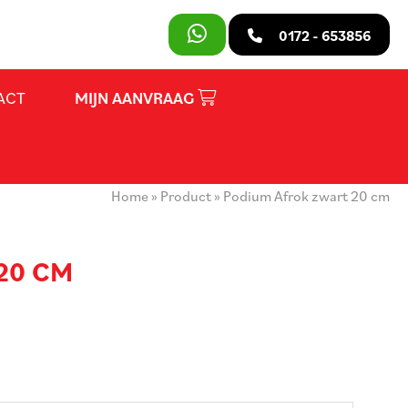
SLUITEN
0172 - 653856
ACT
MIJN AANVRAAG
PRODUCTEN
OVER ONS
Home
»
Product
»
Podium Afrok zwart 20 cm
HUURVOORWAARDEN
CONTACT
20 CM
MIJN AANVRAAG
PARTY REGELAAR