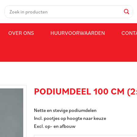
OVER ONS
HUURVOORWAARDEN
CONT
PODIUMDEEL 100 CM (2
Nette en stevige podiumdelen
Incl. pootjes op hoogte naar keuze
Excl. op- en afbouw