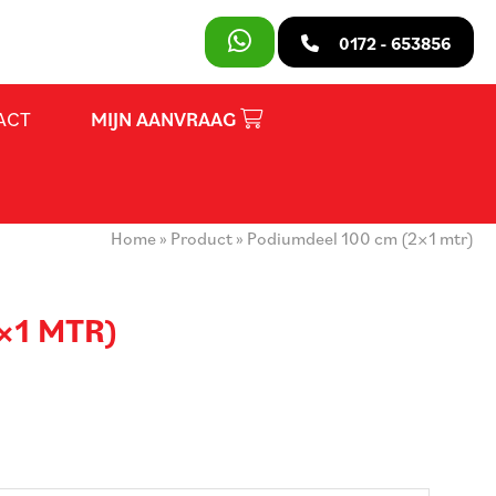
SLUITEN
0172 - 653856
ACT
MIJN AANVRAAG
PRODUCTEN
OVER ONS
Home
»
Product
»
Podiumdeel 100 cm (2×1 mtr)
HUURVOORWAARDEN
CONTACT
×1 MTR)
MIJN AANVRAAG
PARTY REGELAAR