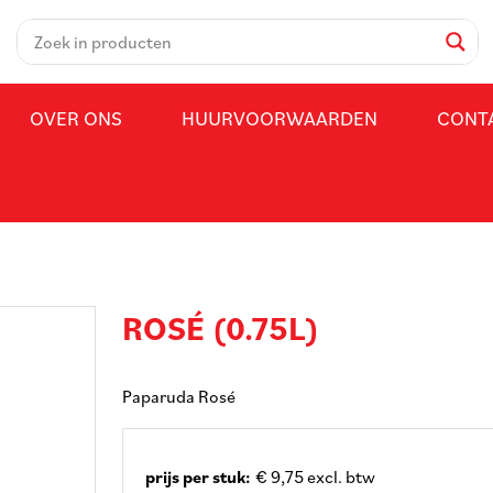
OVER ONS
HUURVOORWAARDEN
CONT
ROSÉ (0.75L)
Paparuda Rosé
prijs per stuk:
€ 9,75 excl. btw