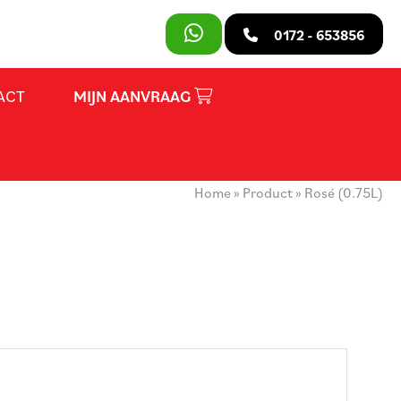
SLUITEN
0172 - 653856
ACT
MIJN AANVRAAG
PRODUCTEN
OVER ONS
Home
»
Product
»
Rosé (0.75L)
HUURVOORWAARDEN
CONTACT
MIJN AANVRAAG
PARTY REGELAAR