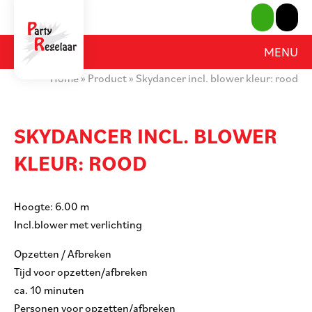
SLUITEN
MENU
PRODUCTEN
Home
»
Product
»
Skydancer incl. blower kleur: rood
OVER ONS
SKYDANCER INCL. BLOWER
HUURVOORWAARDEN
KLEUR: ROOD
CONTACT
Hoogte: 6.00 m
MIJN AANVRAAG
Incl.blower met verlichting
PARTY REGELAAR
Opzetten / Afbreken
Tijd voor opzetten/afbreken
ca. 10 minuten
Personen voor opzetten/afbreken