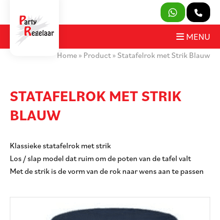
SLUITEN
MENU
Home
»
Product
»
Statafelrok met Strik Blauw
PRODUCTEN
OVER ONS
STATAFELROK MET STRIK
BLAUW
HUURVOORWAARDEN
CONTACT
Klassieke statafelrok met strik
Los / slap model dat ruim om de poten van de tafel valt
MIJN AANVRAAG
Met de strik is de vorm van de rok naar wens aan te passen
PARTY REGELAAR