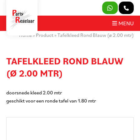
SLUITEN
MENU
Home
»
Product
»
Tafelkleed Rond Blauw (ø 2.00 mtr)
PRODUCTEN
OVER ONS
TAFELKLEED ROND BLAUW
(Ø 2.00 MTR)
HUURVOORWAARDEN
CONTACT
doorsnede kleed 2.00 mtr
geschikt voor een ronde tafel van 1.80 mtr
MIJN AANVRAAG
PARTY REGELAAR