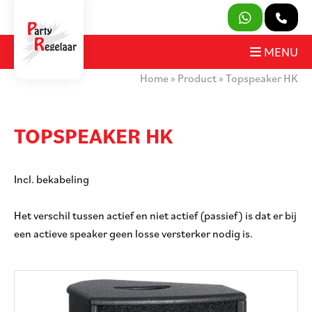
SLUITEN
MENU
Home
»
Product
»
Topspeaker HK
PRODUCTEN
OVER ONS
TOPSPEAKER HK
HUURVOORWAARDEN
Incl. bekabeling
CONTACT
Het verschil tussen actief en niet actief (passief) is dat er bij
MIJN AANVRAAG
een actieve speaker geen losse versterker nodig is.
PARTY REGELAAR