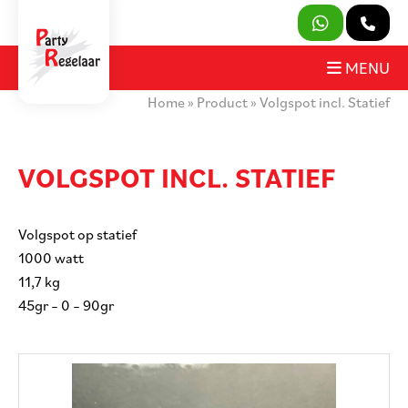
SLUITEN
MENU
Home
»
Product
»
Volgspot incl. Statief
PRODUCTEN
OVER ONS
VOLGSPOT INCL. STATIEF
HUURVOORWAARDEN
Volgspot op statief
CONTACT
1000 watt
11,7 kg
MIJN AANVRAAG
45gr – 0 – 90gr
PARTY REGELAAR