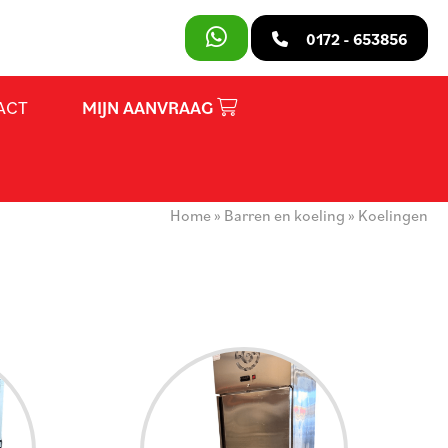
SLUITEN
0172 - 653856
ACT
MIJN AANVRAAG
PRODUCTEN
OVER ONS
Home
»
Barren en koeling
»
Koelingen
HUURVOORWAARDEN
CONTACT
MIJN AANVRAAG
PARTY REGELAAR