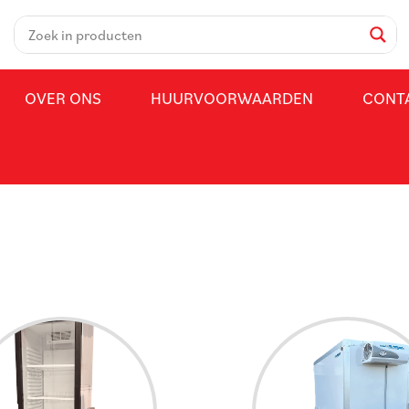
OVER ONS
HUURVOORWAARDEN
CONT