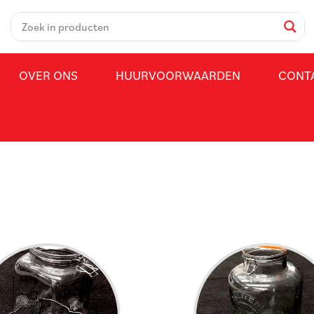
OVER ONS
HUURVOORWAARDEN
CONT