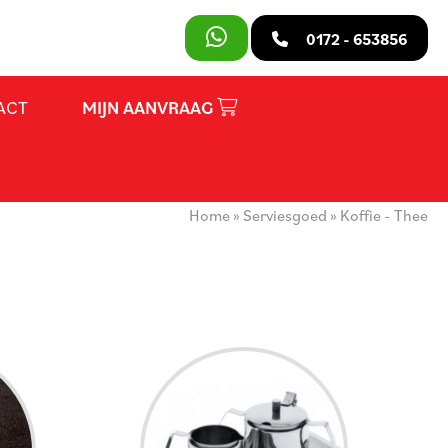
SLUITEN
0172 - 653856
ACT
MIJN AANVRAAG
PRODUCTEN
OVER ONS
Home
»
Serviesgoed
»
Koffie - Thee
HUURVOORWAARDEN
CONTACT
MIJN AANVRAAG
PARTY REGELAAR