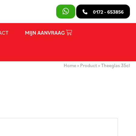
SLUITEN
0172 - 653856
ACT
MIJN AANVRAAG
PRODUCTEN
OVER ONS
Home
»
Product
»
Theeglas 35cl
HUURVOORWAARDEN
CONTACT
MIJN AANVRAAG
PARTY REGELAAR