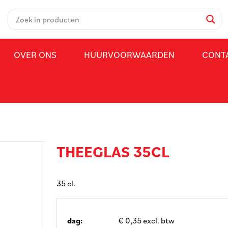
OVER ONS
HUURVOORWAARDEN
CONT
THEEGLAS 35CL
35 cl.
dag:
€ 0,35 excl. btw