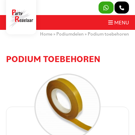
SLUITEN
MENU
Home
»
Podiumdelen
»
Podium toebehoren
PRODUCTEN
OVER ONS
PODIUM TOEBEHOREN
HUURVOORWAARDEN
CONTACT
MIJN AANVRAAG
PARTY REGELAAR