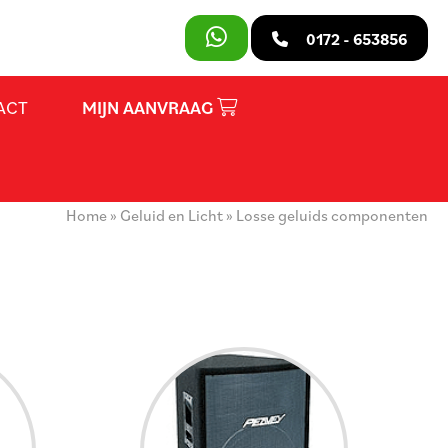
SLUITEN
0172 - 653856
ACT
MIJN AANVRAAG
PRODUCTEN
OVER ONS
Home
»
Geluid en Licht
»
Losse geluids componenten
HUURVOORWAARDEN
CONTACT
MIJN AANVRAAG
PARTY REGELAAR