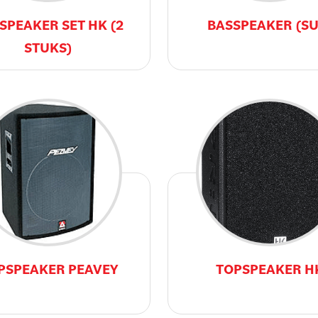
SPEAKER SET HK (2
BASSPEAKER (SU
STUKS)
PSPEAKER PEAVEY
TOPSPEAKER H